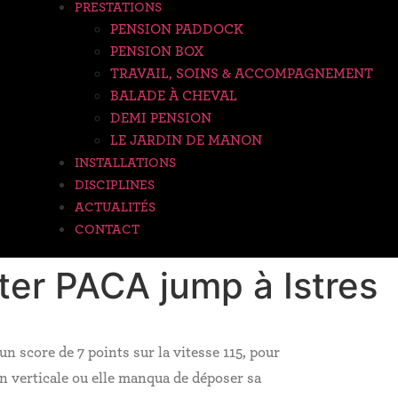
PRESTATIONS
PENSION PADDOCK
PENSION BOX
TRAVAIL, SOINS & ACCOMPAGNEMENT
BALADE À CHEVAL
DEMI PENSION
LE JARDIN DE MANON
INSTALLATIONS
DISCIPLINES
ACTUALITÉS
CONTACT
er PACA jump à Istres
 score de 7 points sur la vitesse 115, pour
n verticale ou elle manqua de déposer sa