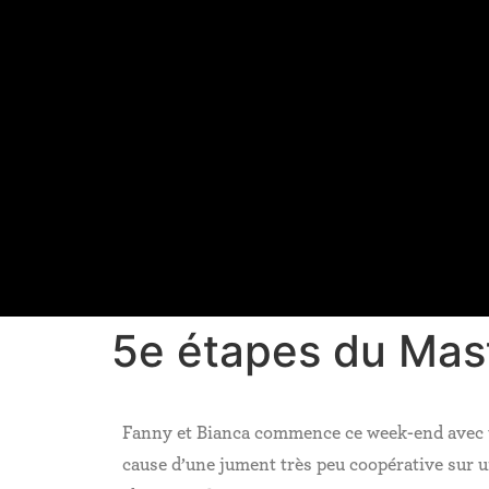
5e étapes du Mast
Fanny et Bianca commence ce week-end avec un
cause d’une jument très peu coopérative sur u