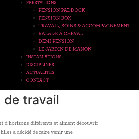
PRESTATIONS
PENSION PADDOCK
PENSION BOX
TRAVAIL, SOINS & ACCOMPAGNEMENT
BALADE À CHEVAL
DEMI PENSION
LE JARDIN DE MANON
INSTALLATIONS
DISCIPLINES
ACTUALITÉS
CONTACT
 de travail
t d’horizons différents et aiment découvrir
illes a décidé de faire venir une